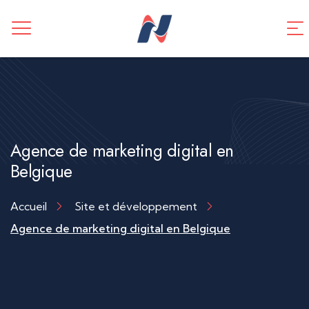
CREATION DE SITE WEB
Application mobile
TUNNEL DE VENTES
Référencement SEO
Agence de marketing digital en
Belgique
Accueil
Site et développement
Agence de marketing digital en Belgique