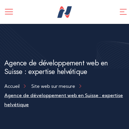
CREATION DE SITE WEB
Application mobile
TUNNEL DE VENTES
Référencement SEO
Agence de développement web en
Suisse : expertise helvétique
Accueil
Site web sur mesure
Agence de développement web en Suisse : expertise
helvétique