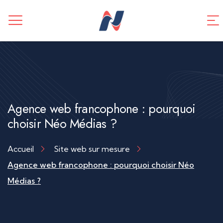
CREATION DE SITE WEB
Application mobile
TUNNEL DE VENTES
Référencement SEO
Agence web francophone : pourquoi
choisir Néo Médias ?
Accueil
Site web sur mesure
Agence web francophone : pourquoi choisir Néo
Médias ?