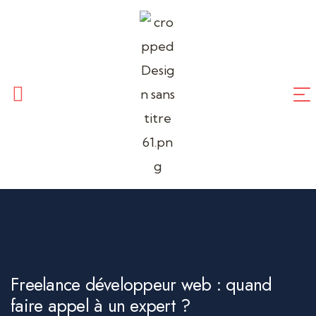
CREATION DE SITE WEB
Application mobile
TUNNEL DE VENTES
Référencement SEO
Freelance développeur web : quand
faire appel à un expert ?