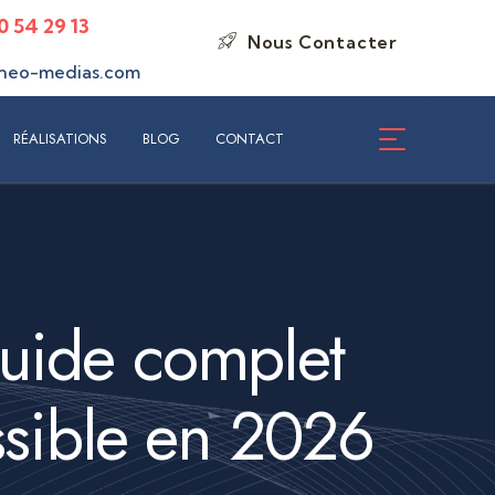
0 54 29 13
Nous Contacter
ISATIONS
BLOG
CONTACT
neo-medias.com
RÉALISATIONS
BLOG
CONTACT
guide complet
ssible en 2026