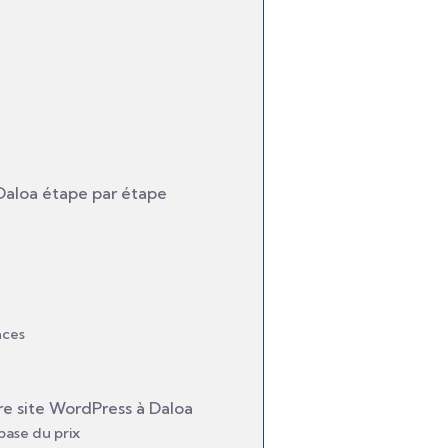
 Daloa étape par étape
nces
tre site WordPress à Daloa
base du prix