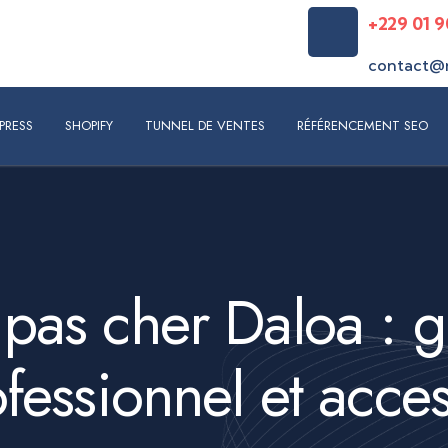
+229 01 9
S
SHOPIFY
TUNNEL DE VENTES
RÉFÉRENCEMENT SEO
RÉAL
contact@
PRESS
SHOPIFY
TUNNEL DE VENTES
RÉFÉRENCEMENT SEO
 pas cher Daloa : 
ofessionnel et acce