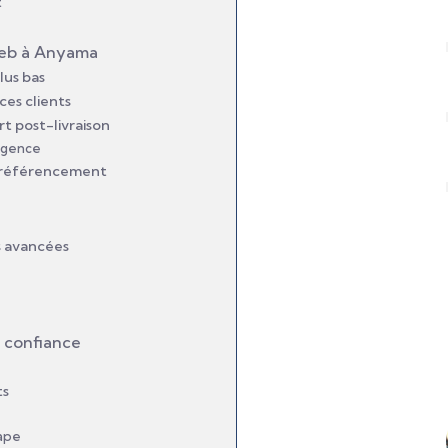
t
 web à Anyama
lus bas
ces clients
t post-livraison
 agence
le référencement
s avancées
 confiance
ts
ape