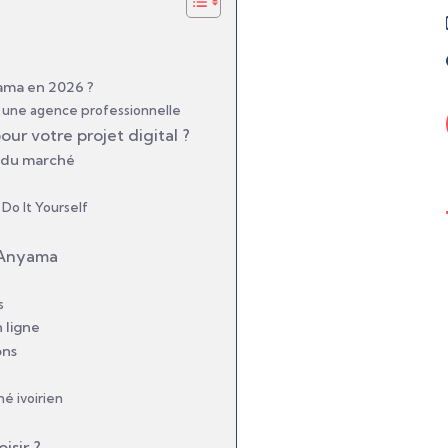
ama en 2026 ?
c une agence professionnelle
r votre projet digital ?
e du marché
Do It Yourself
 Anyama
s
 ligne
ons
hé ivoirien
isir ?