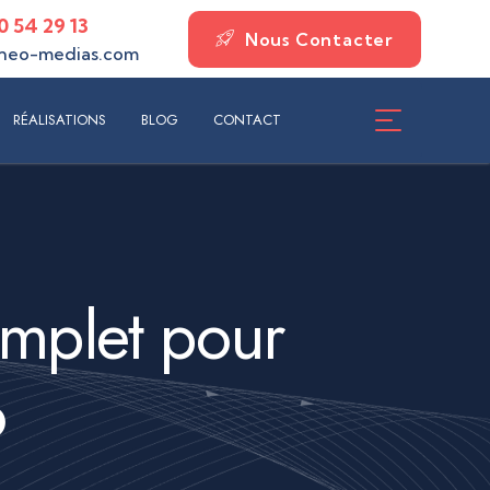
0 54 29 13
Nous Contacter
neo-medias.com
ISATIONS
BLOG
CONTACT
RÉALISATIONS
BLOG
CONTACT
mplet pour
6