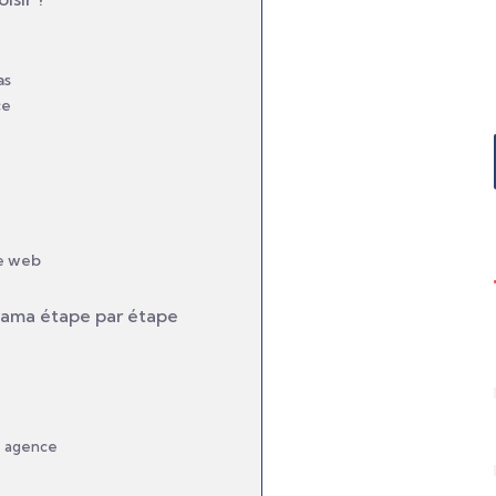
as
ce
ce web
yama étape par étape
e agence