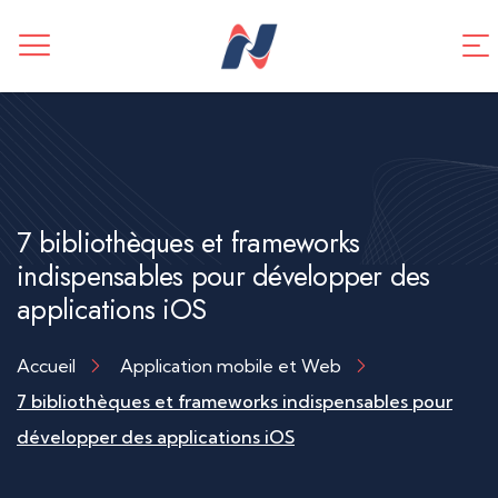
CREATION DE SITE WEB
Application mobile
TUNNEL DE VENTES
Référencement SEO
7 bibliothèques et frameworks
indispensables pour développer des
applications iOS
Accueil
Application mobile et Web
7 bibliothèques et frameworks indispensables pour
développer des applications iOS