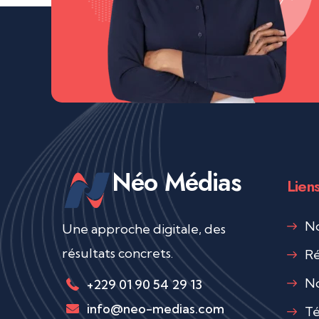
Néo Médias
Liens
No
Une approche digitale, des
résultats concrets.
Ré
No
+229 01 90 54 29 13
info@neo-medias.com
Té