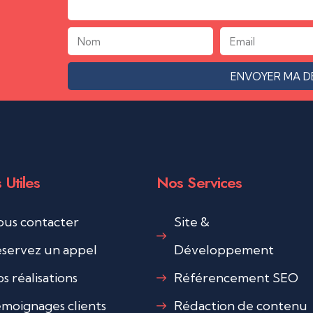
ENVOYER MA 
 Utiles
Nos Services
us contacter
Site &
servez un appel
Développement
s réalisations
Référencement SEO
moignages clients
Rédaction de contenu