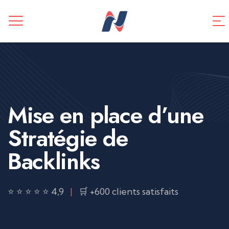
CREATION DE SITE WEB
Application mobile
TUNNEL DE VENTES
Référencement SEO
Mise en place d’une
Stratégie de
Backlinks
⭐ ⭐ ⭐ ⭐ ⭐ 4,9
|
🛒 +600 clients satisfaits