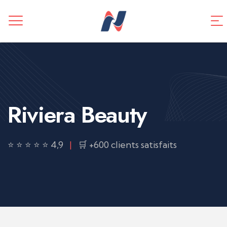
CREATION DE SITE WEB
Application mobile
TUNNEL DE VENTES
Référencement SEO
Riviera Beauty
⭐ ⭐ ⭐ ⭐ ⭐ 4,9
|
🛒 +600 clients satisfaits