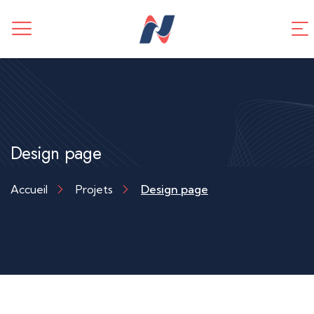
CREATION DE SITE WEB
Application mobile
TUNNEL DE VENTES
Référencement SEO
Design page
Accueil
Projets
Design page